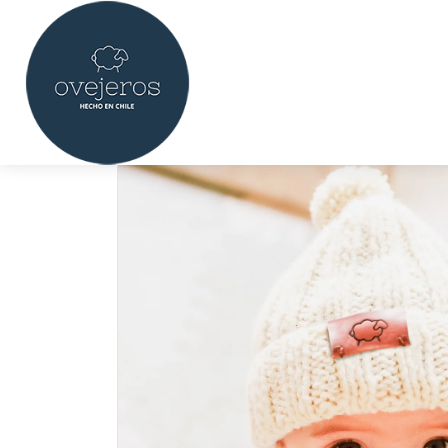
s a todo Chile sobre $60.000
Hecho en Chile · Cuero y chiporro n
SALTAR AL CONTENIDO
Inicio
Gorros de lana