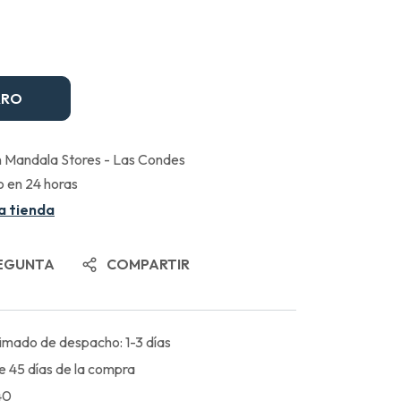
RRO
n
Mandala Stores - Las Condes
o en 24 horas
a tienda
EGUNTA
COMPARTIR
imado de despacho: 1-3 días
e 45 días de la compra
40