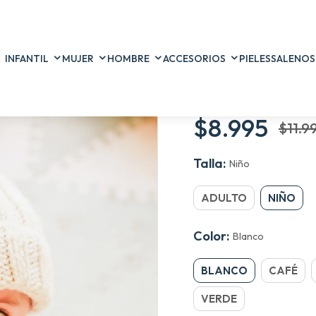
atural
Envío gratis a todo Chile sobre $60.000
Hecho en Chile 
INFANTIL
MUJER
HOMBRE
ACCESORIOS
PIELES
SALE
NOS
Gorros de la
$8.995
$11.9
Talla:
Niño
ADULTO
NIÑO
Color:
Blanco
BLANCO
CAFÉ
VERDE