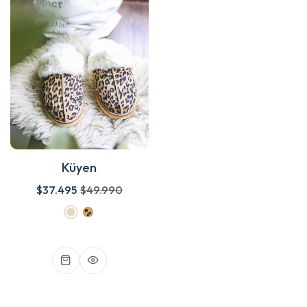
Küyen
$37.495
$49.990