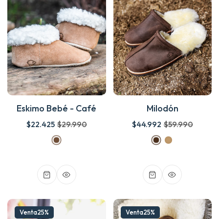
Eskimo Bebé - Café
Milodón
$22.425
$29.990
$44.992
$59.990
Venta
25%
Venta
25%