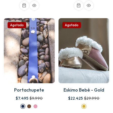
Agotado
Agotado
Portachupete
Eskimo Bebé - Gold
$7.495
$9.990
$22.425
$29.990