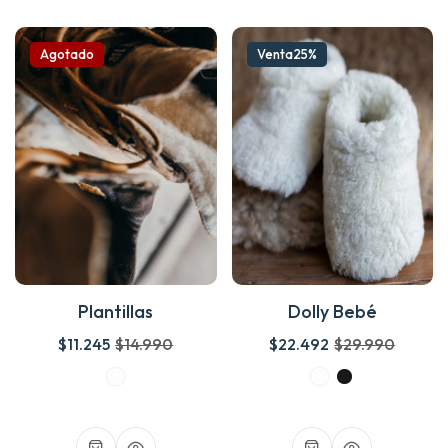
Agotado
Venta
25%
Plantillas
Dolly Bebé
$11.245
$14.990
$22.492
$29.990