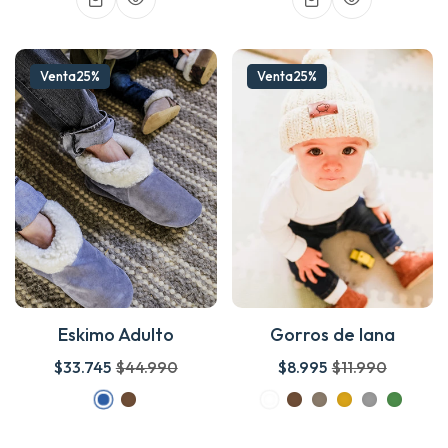
Venta
25%
Venta
25%
Eskimo Adulto
Gorros de lana
$33.745
$44.990
$8.995
$11.990